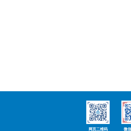
网页二维码
微