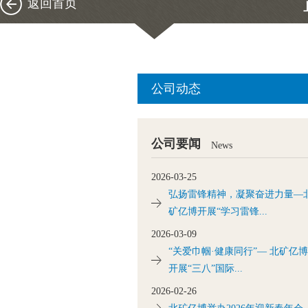
返回首页
公司动态
公司要闻
News
2026-03-25
弘扬雷锋精神，凝聚奋进力量—
矿亿博开展“学习雷锋...
2026-03-09
“关爱巾帼·健康同行”— 北矿亿博
开展“三八”国际...
2026-02-26