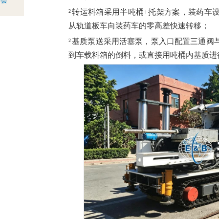
年会
²
转运料箱采用半吨桶+托架方案，装药车
从轨道板车向装药车的零高差快速转移；
²
基质泵送采用活塞泵，泵入口配置三通阀
到车载料箱的倒料，或直接用吨桶内基质进