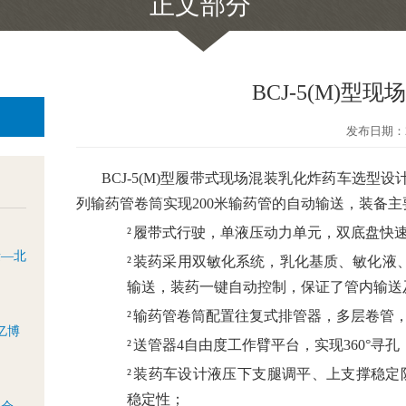
正文部分
BCJ-5(M)型
发布日期：20
BCJ-5(M)
型履带式现场混装乳化炸药车选型设
列输药管卷筒实现200米输药管的自动输送，装备主
²
履带式行驶，单液压动力单元，双底盘快
量—北
²
装药采用双敏化系统，乳化基质、敏化液
输送，装药一键自动控制，保证了管内输送
²
输药管卷筒配置往复式排管器，多层卷管
亿博
²
送管器4自由度工作臂平台，实现360°寻孔
²
装药车设计液压下支腿调平、上支撑稳定防
稳定性；