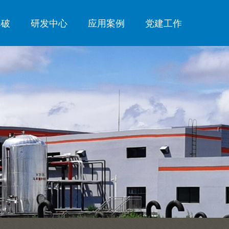
爆破
研发中心
应用案例
党建工作